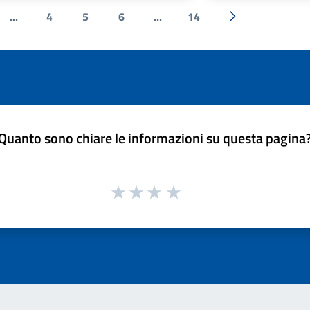
...
4
5
6
...
14
e
Successiva »
Quanto sono chiare le informazioni su questa pagina