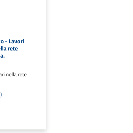
o - Lavori
lla rete
a.
ri nella rete