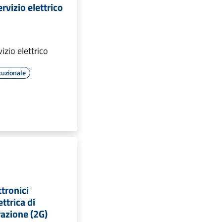
rvizio elettrico
izio elettrico
tuzionale
ttronici
ettrica di
azione (2G)