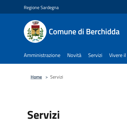
Salta al contenuto principale
Regione Sardegna
Comune di Berchidda
Amministrazione
Novità
Servizi
Vivere 
Home
>
Servizi
Servizi