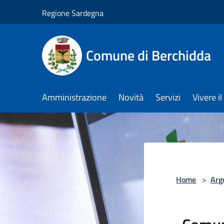
Salta al contenuto principale
Regione Sardegna
Comune di Berchidda
Amministrazione
Novità
Servizi
Vivere 
Home
>
Arg