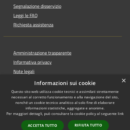
Segnalazione disservizio
Leggi le FAQ
Richiesta assistenza
Amministrazione trasparente
Informativa privacy
Note legali
×
Dichiarazione di accessibilità
Informazioni sui cookie
Questo sito web utilizza cookie tecnici e assimilati strettamente
necessari al corretto funzionamento e alla navigazione del sito,
nonché un cookie tecnico analitico al solo fine di elaborare
informazioni statistiche, aggregate e anonime.
RSS
Copyright © 2026 • Comune di
Per maggiori dettagli, può consultare la cookie policy al seguente
link
Accessibilità
Berchidda • Powered by
Privacy
Municipium
Accesso
•
RIFIUTA TUTTO
ACCETTA TUTTO