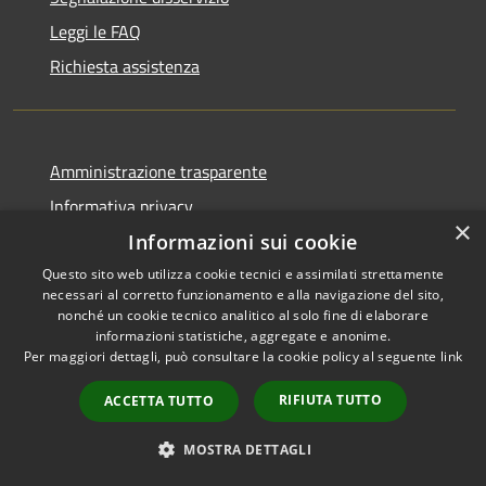
Leggi le FAQ
Richiesta assistenza
Amministrazione trasparente
Informativa privacy
×
Note legali
Informazioni sui cookie
Dichiarazione di accessibilità
Questo sito web utilizza cookie tecnici e assimilati strettamente
necessari al corretto funzionamento e alla navigazione del sito,
nonché un cookie tecnico analitico al solo fine di elaborare
informazioni statistiche, aggregate e anonime.
Per maggiori dettagli, può consultare la cookie policy al seguente
link
RSS
Copyright © 2026 • Comune di
RIFIUTA TUTTO
ACCETTA TUTTO
Accessibilità
Berchidda • Powered by
Privacy
Municipium
Accesso
•
MOSTRA DETTAGLI
Cookie
redazione