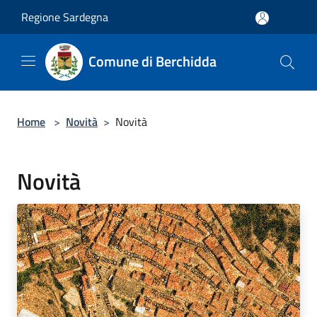
Salta al contenuto principale
Regione Sardegna
Comune di Berchidda
Home
>
Novità
>
Novità
Novità