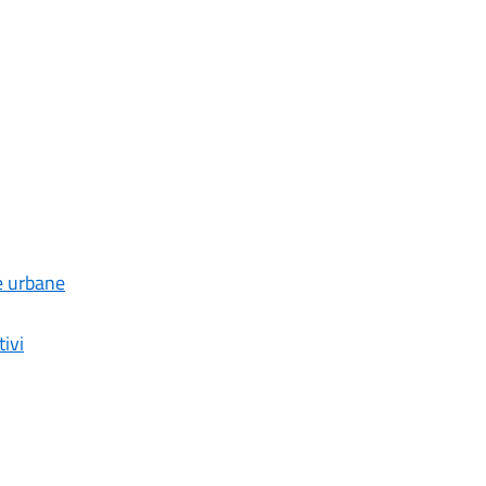
e urbane
tivi