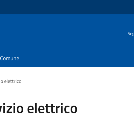
Seg
il Comune
o elettrico
izio elettrico