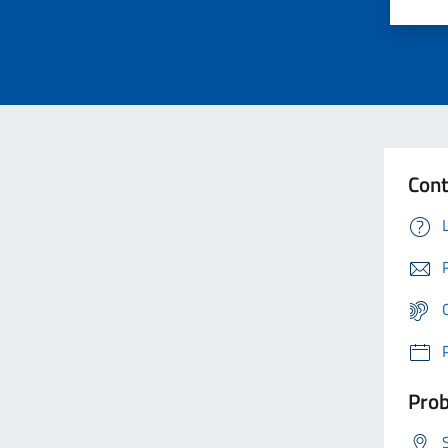
Cont
Prob