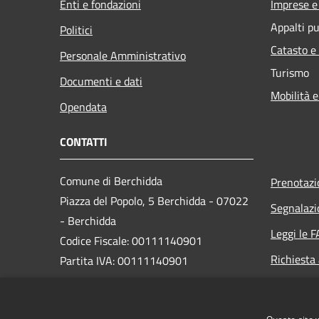
Enti e fondazioni
Imprese 
Appalti pu
Politici
Catasto e
Personale Amministrativo
Turismo
Documenti e dati
Mobilità e
Opendata
CONTATTI
Comune di Berchidda
Prenotaz
Piazza del Popolo, 5 Berchidda - 07022
Segnalazi
- Berchidda
Leggi le 
Codice Fiscale: 00111140901
Richiesta
Partita IVA: 00111140901
PEC:
protocollo@pec.comune.berchidda.ss.it