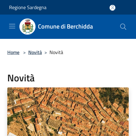
Salta al contenuto principale
Regione Sardegna
Comune di Berchidda
Home
>
Novità
>
Novità
Novità