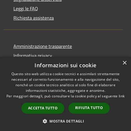
Leggi le FAQ
Richiesta assistenza
Amministrazione trasparente
Informativa privacy
×
Note legali
Informazioni sui cookie
Dichiarazione di accessibilità
Questo sito web utilizza cookie tecnici e assimilati strettamente
necessari al corretto funzionamento e alla navigazione del sito,
nonché un cookie tecnico analitico al solo fine di elaborare
informazioni statistiche, aggregate e anonime.
Per maggiori dettagli, può consultare la cookie policy al seguente
link
RSS
Copyright © 2026 • Comune di
RIFIUTA TUTTO
ACCETTA TUTTO
Accessibilità
Berchidda • Powered by
Privacy
Municipium
Accesso
•
MOSTRA DETTAGLI
Cookie
redazione