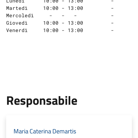
Lunedì      10:00 - 13:00         -       
Martedì     10:00 - 13:00         -
Mercoledì     -   -   -           -
Giovedì     10:00 - 13:00         -
Venerdì     10:00 - 13:00         -
Responsabile
Maria Caterina Demartis