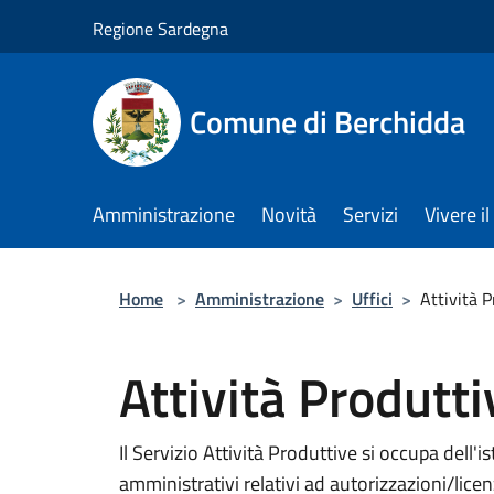
Salta al contenuto principale
Regione Sardegna
Comune di Berchidda
Amministrazione
Novità
Servizi
Vivere 
Home
>
Amministrazione
>
Uffici
>
Attività 
Attività Produtt
Il Servizio Attività Produttive si occupa dell'i
amministrativi relativi ad autorizzazioni/licen