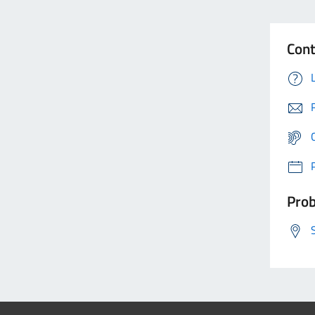
Cont
Prob