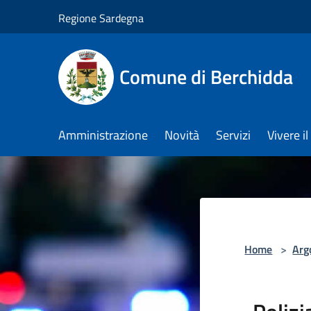
Salta al contenuto principale
Regione Sardegna
Comune di Berchidda
Amministrazione
Novità
Servizi
Vivere 
Home
>
Arg