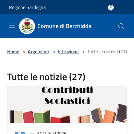
Salta al contenuto principale
Regione Sardegna
Comune di Berchidda
Home
>
Argomenti
>
Istruzione
>
Tutte le notizie (27)
Tutte le notizie (27)
AVVISI
24 LUGLIO 2026