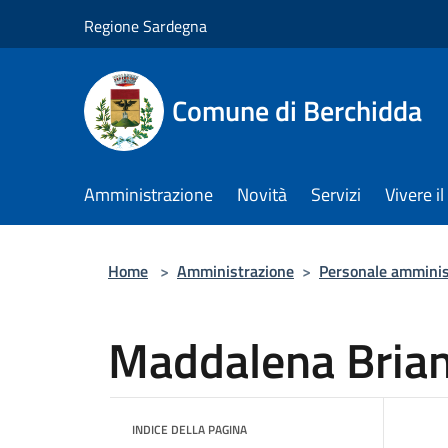
Salta al contenuto principale
Regione Sardegna
Comune di Berchidda
Amministrazione
Novità
Servizi
Vivere 
Home
>
Amministrazione
>
Personale amminis
Maddalena Bria
INDICE DELLA PAGINA