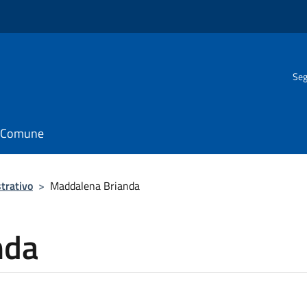
Seg
il Comune
trativo
>
Maddalena Brianda
nda