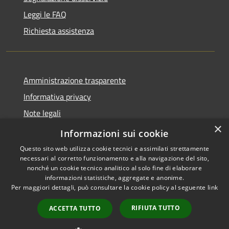
Leggi le FAQ
Richiesta assistenza
Amministrazione trasparente
Informativa privacy
Note legali
×
Dichiarazione di accessibilità
Informazioni sui cookie
Questo sito web utilizza cookie tecnici e assimilati strettamente
necessari al corretto funzionamento e alla navigazione del sito,
nonché un cookie tecnico analitico al solo fine di elaborare
informazioni statistiche, aggregate e anonime.
RSS
Copyright © 2026 • Comune di
Per maggiori dettagli, può consultare la cookie policy al seguente
link
Accessibilità
Berchidda • Powered by
Privacy
Municipium
Accesso
•
RIFIUTA TUTTO
ACCETTA TUTTO
Cookie
redazione