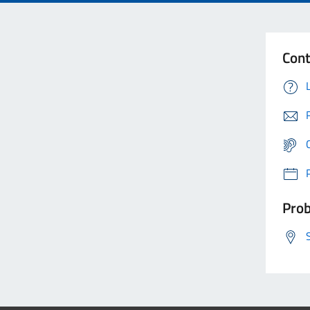
Cont
Prob