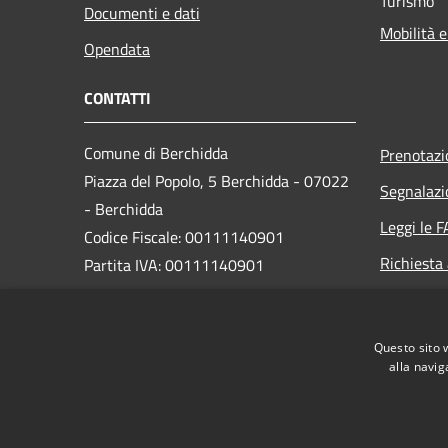
Turismo
Documenti e dati
Mobilità e
Opendata
CONTATTI
Comune di Berchidda
Prenotaz
Piazza del Popolo, 5 Berchidda - 07022
Segnalazi
- Berchidda
Leggi le 
Codice Fiscale: 00111140901
Richiesta
Partita IVA: 00111140901
PEC:
protocollo@pec.comune.berchidda.ss.it
Questo sito 
Centralino Unico: +39 079 70 39 000
alla navig