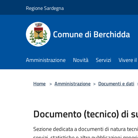
Salta al contenuto principale
Regione Sardegna
Comune di Berchidda
Amministrazione
Novità
Servizi
Vivere 
Home
>
Amministrazione
>
Documenti e dati
Documento (tecnico) di 
Sezione dedicata a documenti di natura tecnica
servizi, statistiche e altre pubblicazioni gener