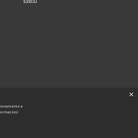
Eventi
×
nzionamento e
nformazioni