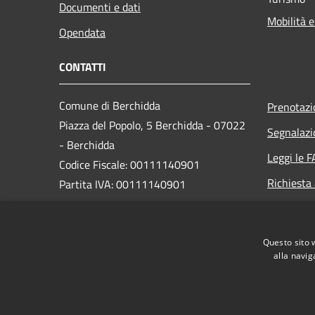
Documenti e dati
Mobilità e
Opendata
CONTATTI
Comune di Berchidda
Prenotaz
Piazza del Popolo, 5 Berchidda - 07022
Segnalazi
- Berchidda
Leggi le 
Codice Fiscale: 00111140901
Richiesta
Partita IVA: 00111140901
PEC:
protocollo@pec.comune.berchidda.ss.it
Questo sito 
Centralino Unico: +39 079 70 39 000
alla navig