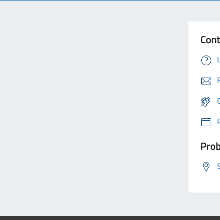
Cont
Prob