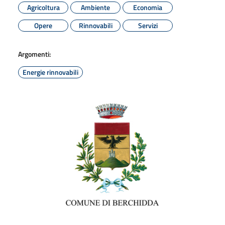
Agricoltura
Ambiente
Economia
Opere
Rinnovabili
Servizi
Argomenti:
Energie rinnovabili