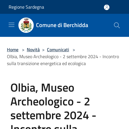
Salta al contenuto principale
Regione Sardegna
Comune di Berchidda
Home
>
Novità
>
Comunicati
>
Olbia, Museo Archeologico - 2 settembre 2024 - Incontro
sulla transizione energetica ed ecologica
Olbia, Museo
Archeologico - 2
settembre 2024 -
Incontro sulla