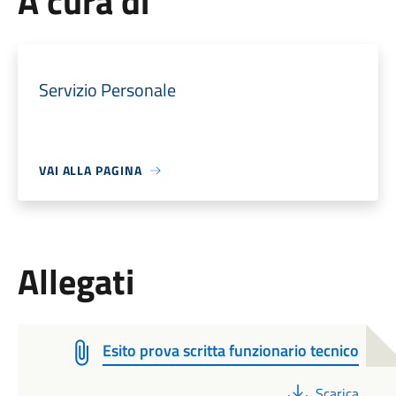
A cura di
Servizio Personale
VAI ALLA PAGINA
Allegati
Esito prova scritta funzionario tecnico
PDF
Scarica