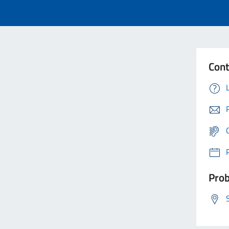
Cont
Prob