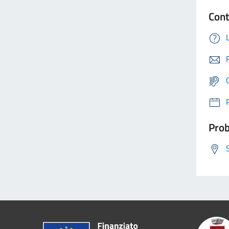
Cont
Prob