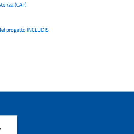
stenza (CAF)
i del progetto INCLUDIS
?