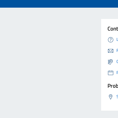
Cont
Prob