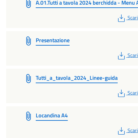
A.01.Tutti a tavola 2024 berchidda - Menu 
PDF
Scar
Presentazione
PDF
Scar
Tutti_a_tavola_2024_Linee-guida
PDF
Scar
Locandina A4
PDF
Scar