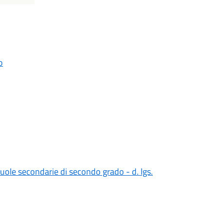
o
cuole secondarie di secondo grado - d. lgs.