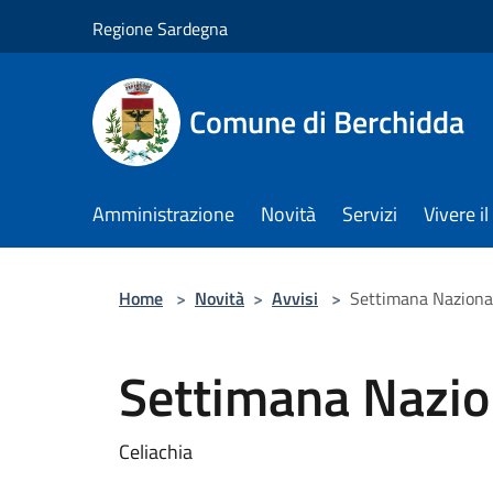
Salta al contenuto principale
Regione Sardegna
Comune di Berchidda
Amministrazione
Novità
Servizi
Vivere 
Home
>
Novità
>
Avvisi
>
Settimana Nazional
Settimana Nazion
Celiachia