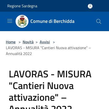
Salta al contenuto principale
Regione Sardegna
Comune di Berchidda
Home
>
Novità
>
Avvisi
>
LAVORAS - MISURA "Cantieri Nuova attivazione" –
Annualità 2022
LAVORAS - MISURA
"Cantieri Nuova
attivazione" –
Annualità 2022