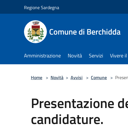
Salta al contenuto principale
Regione Sardegna
Comune di Berchidda
Amministrazione
Novità
Servizi
Vivere 
Home
>
Novità
>
Avvisi
>
Comune
>
Presen
Presentazione del
candidature.