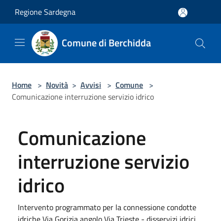
Salta al contenuto principale
Regione Sardegna
Comune di Berchidda
Home
>
Novità
>
Avvisi
>
Comune
>
Comunicazione interruzione servizio idrico
Comunicazione
interruzione servizio
idrico
Intervento programmato per la connessione condotte
idriche Via Gorizia angolo Via Trieste - disservizi idrici