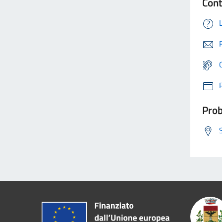
Cont
Prob