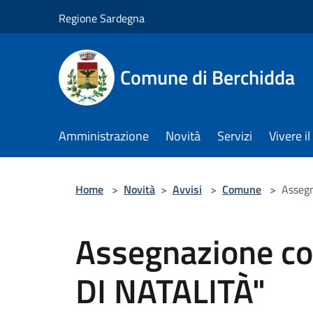
Salta al contenuto principale
Regione Sardegna
Comune di Berchidda
Amministrazione
Novità
Servizi
Vivere 
Home
>
Novità
>
Avvisi
>
Comune
>
Asseg
Assegnazione c
DI NATALITÀ"