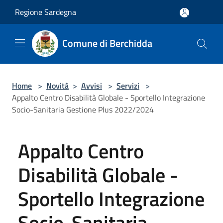
Salta al contenuto principale
Regione Sardegna
Comune di Berchidda
Home
>
Novità
>
Avvisi
>
Servizi
>
Appalto Centro Disabilità Globale - Sportello Integrazione
Socio-Sanitaria Gestione Plus 2022/2024
Appalto Centro
Disabilità Globale -
Sportello Integrazione
Socio-Sanitaria