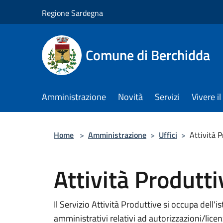
Salta al contenuto principale
Regione Sardegna
Comune di Berchidda
Amministrazione
Novità
Servizi
Vivere 
Home
>
Amministrazione
>
Uffici
>
Attività 
Attività Produtt
Il Servizio Attività Produttive si occupa dell'i
amministrativi relativi ad autorizzazioni/licen