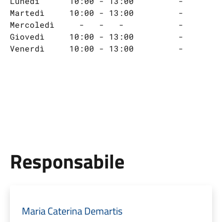
Lunedì      10:00 - 13:00         -       
Martedì     10:00 - 13:00         -
Mercoledì     -   -   -           -
Giovedì     10:00 - 13:00         -
Venerdì     10:00 - 13:00         -
Responsabile
Maria Caterina Demartis