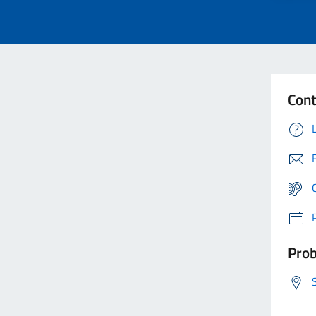
Cont
Prob