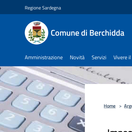
Salta al contenuto principale
Regione Sardegna
Comune di Berchidda
Amministrazione
Novità
Servizi
Vivere 
Home
>
Arg