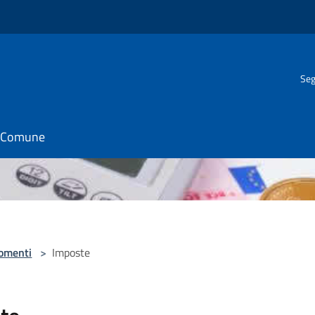
Seg
il Comune
omenti
>
Imposte