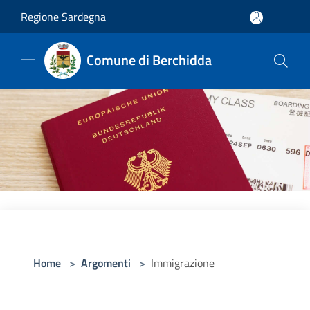
Salta al contenuto principale
Regione Sardegna
Comune di Berchidda
Home
>
Argomenti
>
Immigrazione